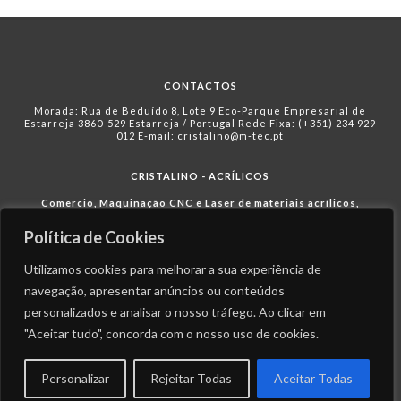
CONTACTOS
Morada: Rua de Beduído 8, Lote 9 Eco-Parque Empresarial de
Estarreja 3860-529 Estarreja / Portugal Rede Fixa: (+351) 234 929
012 E-mail: cristalino@m-tec.pt
CRISTALINO - ACRÍLICOS
Comercio, Maquinação CNC e Laser de materiais acrílicos,
policarbonato compacto, policarbonato alveolar, PETG, entre
outros.
Política de Cookies
Utilizamos cookies para melhorar a sua experiência de
Política de Privacidade
navegação, apresentar anúncios ou conteúdos
Política de Cookies
personalizados e analisar o nosso tráfego. Ao clicar em
"Aceitar tudo", concorda com o nosso uso de cookies.
Uma marca do
Grupo FFI.
Personalizar
Rejeitar Todas
Aceitar Todas